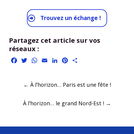
Trouvez un échange !
Partagez cet article sur vos
réseaux :
Facebook
Twitter
WhatsApp
Email
LinkedIn
Pinterest
Partager
Post
←
À l’horizon… Paris est une fête !
navigation
À l’horizon… le grand Nord-Est !
→