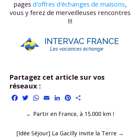
pages
d'offres d'échanges de maisons
,
vous y ferez de merveilleuses rencontres
!!!
Partagez cet article sur vos
réseaux :
Facebook
Twitter
WhatsApp
Email
LinkedIn
Pinterest
Partager
Post
←
Partir en France, à 15.000 km !
navigation
[Idée Séjour] La Gacilly invite la Terre
→