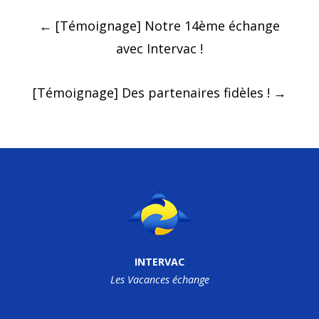
Post
←
[Témoignage] Notre 14ème échange
navigation
avec Intervac !
[Témoignage] Des partenaires fidèles !
→
INTERVAC
Les Vacances échange