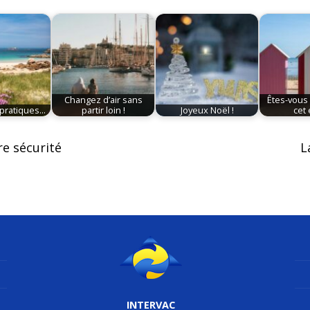
Changez d’air sans
Êtes-vous
ratiques...
partir loin !
Joyeux Noël !
cet 
re sécurité
L
INTERVAC