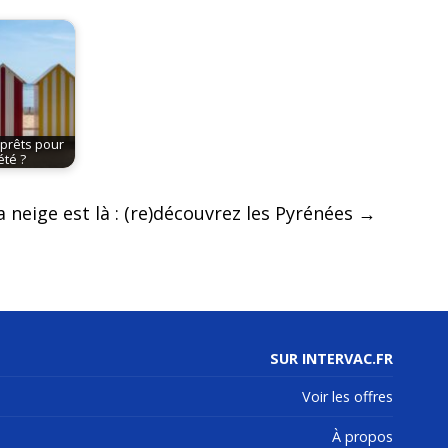
 prêts pour
été ?
a neige est là : (re)découvrez les Pyrénées
→
SUR INTERVAC.FR
Voir les offres
À propos