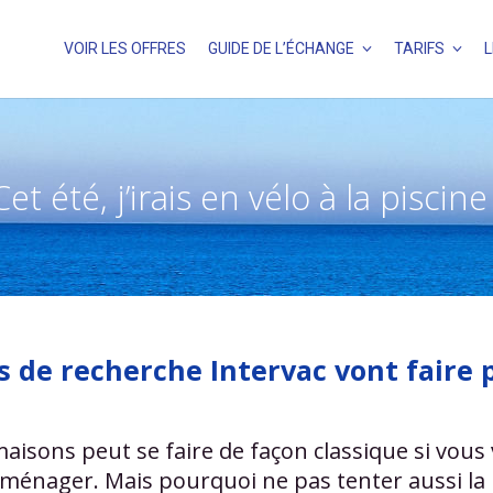
VOIR LES OFFRES
GUIDE DE L’ÉCHANGE
TARIFS
L
Cet été, j’irais en vélo à la piscine 
 de recherche Intervac vont faire p
aisons peut se faire de façon classique si vous 
 aménager. Mais pourquoi ne pas tenter aussi la r