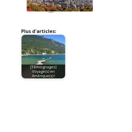
Plus d'articles:
[Témoignages]
Voyage(s) en
Amérique(s) !
Post
navigation