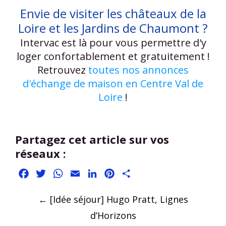
Envie de visiter les châteaux de la
Loire et les Jardins de Chaumont ?
Intervac est là pour vous permettre d'y
loger confortablement et gratuitement !
Retrouvez
toutes nos annonces
d'échange de maison en Centre Val de
Loire
!
Partagez cet article sur vos
réseaux :
Facebook
Twitter
WhatsApp
Email
LinkedIn
Pinterest
Partager
Post
←
[Idée séjour] Hugo Pratt, Lignes
navigation
d’Horizons