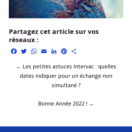
Partagez cet article sur vos
réseaux :
Facebook
Twitter
WhatsApp
Email
LinkedIn
Pinterest
Partager
Post
←
Les petites astuces Intervac : quelles
navigation
dates indiquer pour un échange non
simultané ?
Bonne Année 2022 !
→