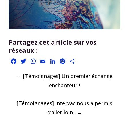
Partagez cet article sur vos
réseaux :
Facebook
Twitter
WhatsApp
Email
LinkedIn
Pinterest
Partager
Post
←
[Témoignages] Un premier échange
navigation
enchanteur !
[Témoignages] Intervac nous a permis
d’aller loin !
→