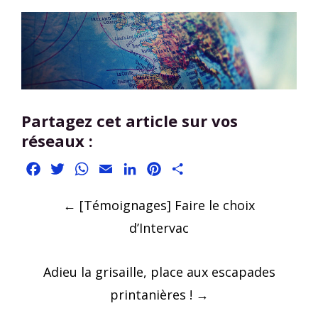
Partagez cet article sur vos
réseaux :
Facebook
Twitter
WhatsApp
Email
LinkedIn
Pinterest
Partager
Post
←
[Témoignages] Faire le choix
navigation
d’Intervac
Adieu la grisaille, place aux escapades
printanières !
→