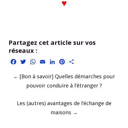
♥︎
Partagez cet article sur vos
réseaux :
Facebook
Twitter
WhatsApp
Email
LinkedIn
Pinterest
Partager
Post
←
[Bon à savoir] Quelles démarches pour
navigation
pouvoir conduire à l’étranger ?
Les (autres) avantages de l’échange de
maisons
→